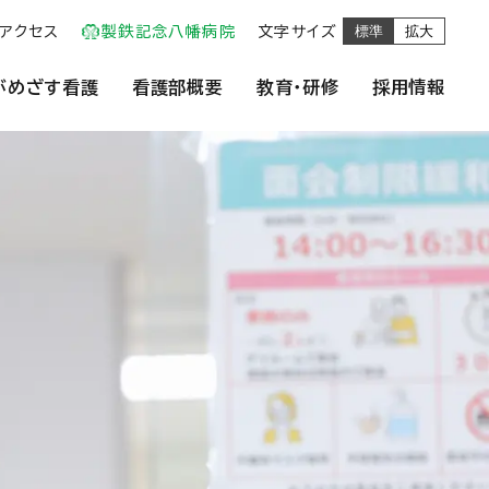
標準
拡大
アクセス
製鉄記念八幡病院
文字サイズ
がめざす看護
看護部概要
教育・研修
採用情報